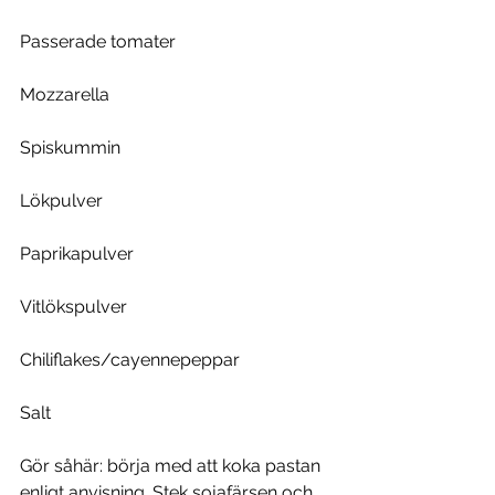
Passerade tomater
Mozzarella
Spiskummin
Lökpulver
Paprikapulver
Vitlökspulver
Chiliflakes/cayennepeppar
Salt
Gör såhär: börja med att koka pastan 
enligt anvisning. Stek sojafärsen och 