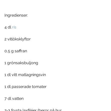
Ingredienser:
4 dl 
ris
2 vitlöksklyftor
0,5 g saffran
1 grönsaksbuljong
1 dl vitt matlagningsvin
1 dl passerade tomater
7 dl vatten
2-3 frysta laxfiléer (beror på hur 