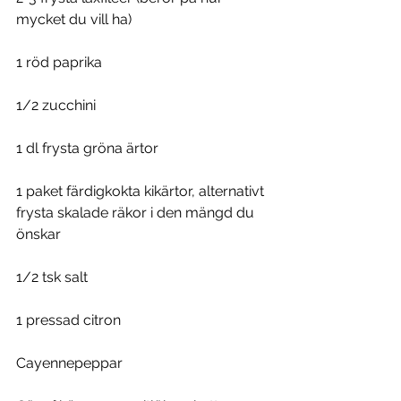
mycket du vill ha)
1 röd paprika
1/2 zucchini
1 dl frysta gröna ärtor
1 paket färdigkokta kikärtor, alternativt 
frysta skalade räkor i den mängd du 
önskar
1/2 tsk salt
1 pressad citron
Cayennepeppar