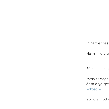
Vi närmar oss 
Har ni inte pr
För en person:
Mosa 1 (mogen
är så dryg ge
kokosolja
.
Servera med val