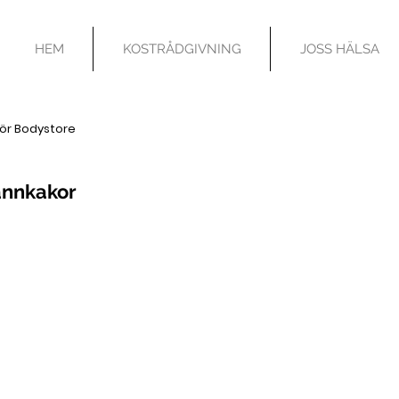
HEM
KOSTRÅDGIVNING
JOSS HÄLSA
för Bodystore
annkakor