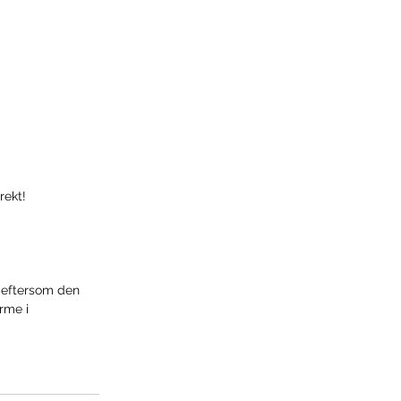
rekt!
 eftersom den 
rme i 