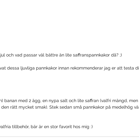
jul och vad passar väl bättre än lite saffranspannkakor då? ;)
ovat dessa ljuvliga pannkakor innan rekommenderar jag er att testa di
) banan med 2 ägg, en nypa salt och lite saffran (valfri mängd, men
r den rätt mycket smak). Stek sedan små pannkakor på medelhög vä
fria tillbehör, bär är en stor favorit hos mig :) 