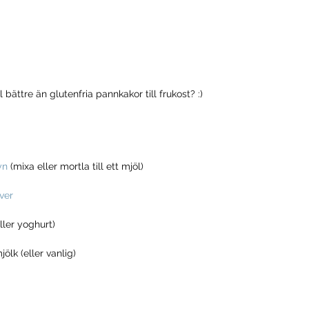
 bättre än glutenfria pannkakor till frukost? :)
yn
 (mixa eller mortla till ett mjöl)
ver
ller yoghurt)
ölk (eller vanlig)