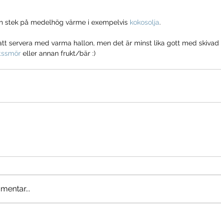
ch stek på medelhög värme i exempelvis 
kokosolja
.
 att servera med varma hallon, men det är minst lika gott med skivad 
tssmör
 eller annan frukt/bär :) 
mentar...