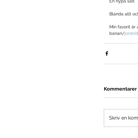
En nypa salt
Blanda allt o
Min favorit är
banan/
jordnö
Kommentarer
Skriv en kom