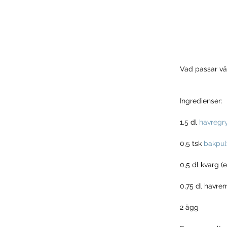
Vad passar väl
Ingredienser:
1,5 dl 
havregr
0,5 tsk 
bakpul
0,5 dl kvarg (e
0,75 dl havremj
2 ägg