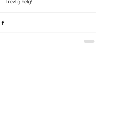
Trevlig helg! 
Kommentarer
Skriv en kommentar...