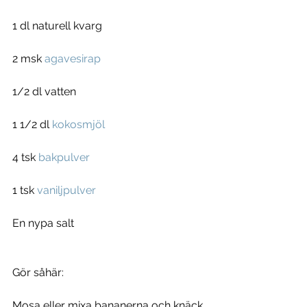
1 dl naturell kvarg
2 msk 
agavesirap
1/2 dl vatten
1 1/2 dl 
kokosmjöl
4 tsk 
bakpulver
1 tsk 
vaniljpulver
En nypa salt
Gör såhär:
Mosa eller mixa bananerna och knäck 