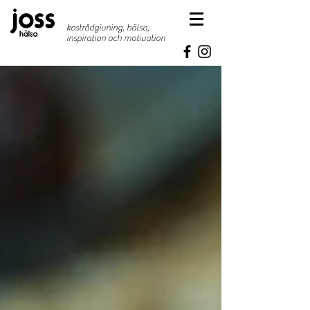
kostrådgivning, hälsa,
inspiration
och motivation