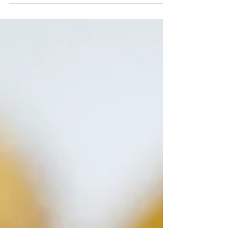
detta receptet för dig, vad sägs om pannkakstårta med
bananplättar och kokosgrädde? 😋 ...